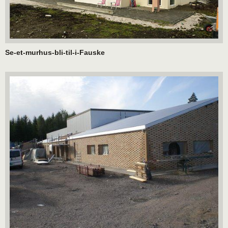
Se-et-murhus-bli-til-i-Fauske