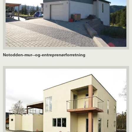
Notodden-mur--og-entreprenørforretning