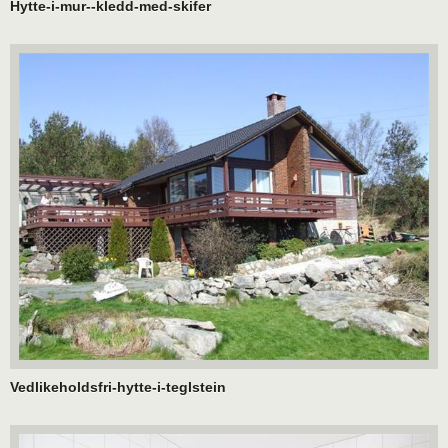
Hytte-i-mur--kledd-med-skifer
Vedlikeholdsfri-hytte-i-teglstein