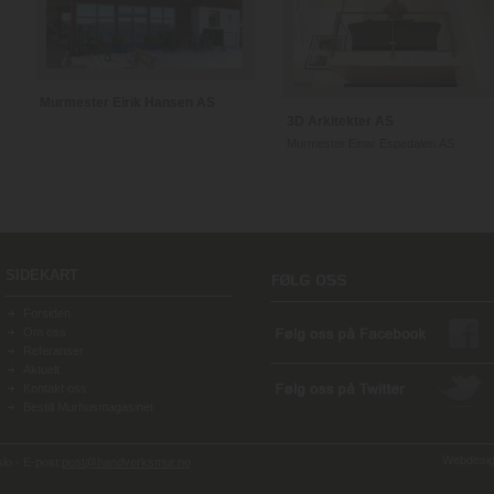
Murmester Eirik Hansen AS
3D Arkitekter AS
Murmester Einar Espedalen AS
SIDEKART
Forsiden
Om oss
Referanser
Aktuelt
Kontakt oss
Bestill Murhusmagasinet
Webdesign
o - E-post:
post@handverksmur.no