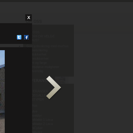
OM OSS
HVORFOR VELGE
MURHUS?
God lydisolering med murhus
Varmeisolering
Fuktsikkerhet
Brannsikkerhet
Form og farge
Grenseløse muligheter
Miljøvennlig
REFERANSER
BILDEGALLERI
HUSTYPER
Murhus
Mur og Puss AS
Sandve
Murmeldyr
ArchiMalist 1 Leca
ArchiMalist 2 Leca
ArchiCyber
ArchiAvant