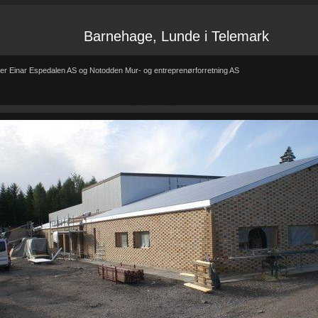
Barnehage, Lunde i Telemark
er Einar Espedalen AS og Notodden Mur- og entreprenørforretning AS
Forsiden
Referanser
REFERANSER
-
-
REFERANSER
Teglhus R.B.Johannessen AS
Hytte i mur