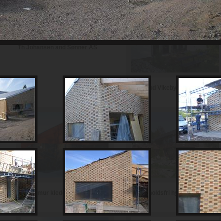
Th Johansen and Sønner AS
Haugerud Vikeby AS
Vedlikeholdsfri hytte i teglstein
Hytte i mur kledd med skifer