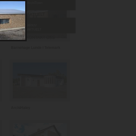
ArchiTown
ARKIV
AKTUELT
Barnehage Lunde i Telemark
ArchiHaley