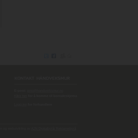
E-post:
post@handverksmur.no
Klikk her
for å komme til kontaktskjema
Logg inn
for forhandlere
 og webutvikling av
A2N Digitalbyrå/ Reklamebyrå