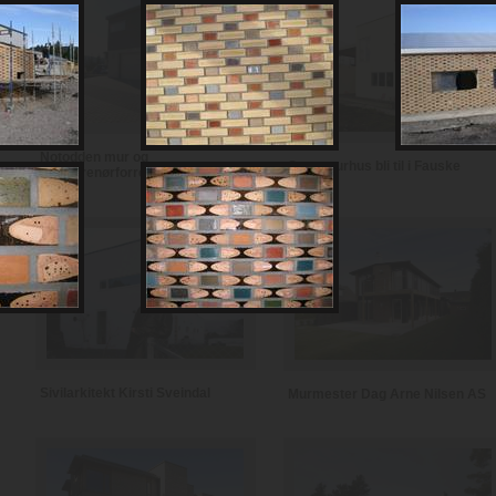
Notodden mur og
Se et murhus bli til i Fauske
entreprenørforretning
Sivilarkitekt Kirsti Sveindal
Murmester Dag Arne Nilsen AS