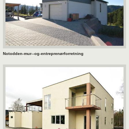
Notodden-mur--og-entreprenørforretning