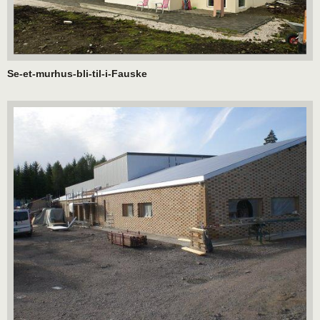
Se-et-murhus-bli-til-i-Fauske