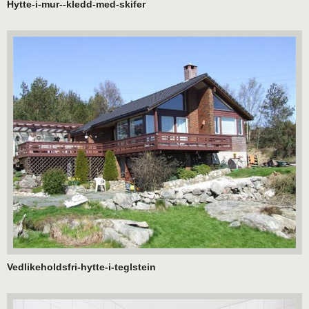
Hytte-i-mur--kledd-med-skifer
Vedlikeholdsfri-hytte-i-teglstein