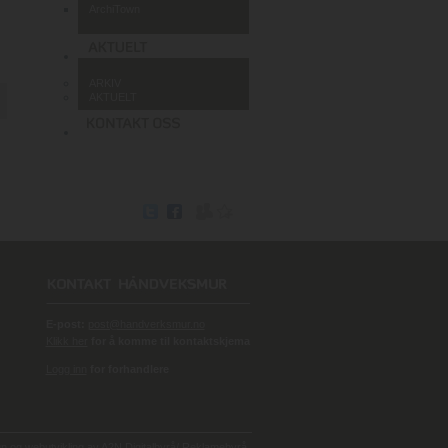
ArchiTown
ARKIV
AKTUELT
E-post:
post@handverksmur.no
Klikk her
for å komme til kontaktskjema
Logg inn
for forhandlere
 og webutvikling av
A2N Digitalbyrå/ Reklamebyrå