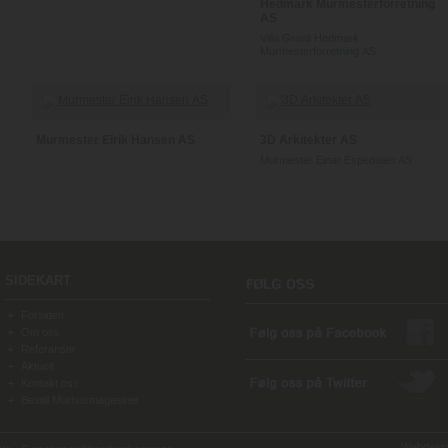
Hedmark Murmesterforretning
AS
Villa Granli Hedmark
Murmesterforretning AS
Murmester Eirik Hansen AS
3D Arkitekter AS
Murmester Einar Espedalen AS
SIDEKART
Forsiden
Om oss
Referanser
Aktuelt
Kontakt oss
Bestill Murhusmagasinet
Webdesign