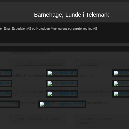
Barnehage, Lunde i Telemark
er Einar Espedalen AS og Notodden Mur- og entreprenørforretning AS
Forsiden
Referanser
REFERANSER
-
-
REFERANSER
Teglhus R.B.Johannessen AS
Hytte i mur
Th Johansen and Sønner AS
Haugerud Vikeby AS