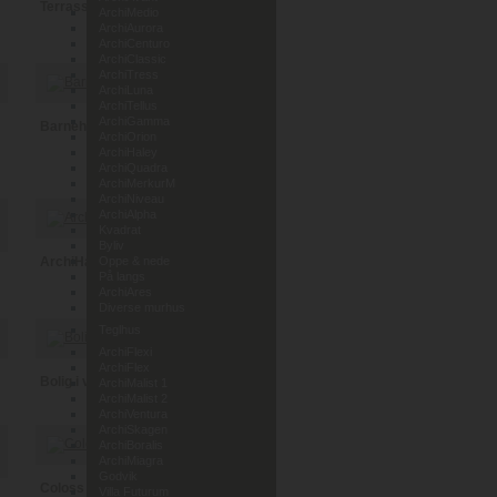
Terrassehus i Leca
ArchiMedio
ArchiAurora
ArchiCenturo
ArchiClassic
ArchiTress
ArchiLuna
ArchiTellus
ArchiGamma
Barnehage Lunde i Telemark
ArchiOrion
ArchiHaley
ArchiQuadra
ArchiMerkurM
ArchiNiveau
ArchiAlpha
Kvadrat
Byliv
ArchiHaley
Oppe & nede
På langs
ArchiAres
Diverse murhus
Teglhus
ArchiFlexi
ArchiFlex
Bolig i vedlikeholdsfri tegl
ArchiMalist 1
ArchiMalist 2
ArchiVentura
ArchiSkagen
ArchiBoralis
ArchiMiagra
Godvik
Coloss Murhus AS
Villa Futurum