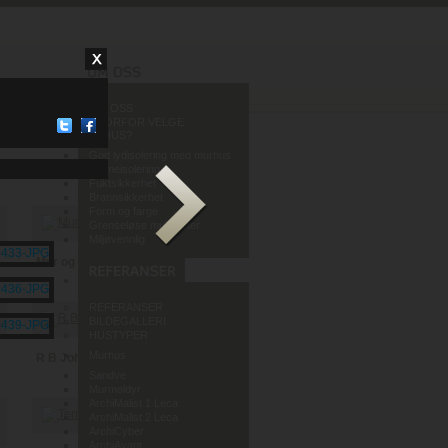
OM OSS
HVORFOR VELGE
MURHUS?
God lydisolering med murhus
Varmeisolering
Fuktsikkerhet
Brannsikkerhet
Form og farge
Grenseløse muligheter
Miljøvennlig
Mur og Puss AS
REFERANSER
BILDEGALLERI
HUSTYPER
Murhus
R B Johannessen AS
Sandve
Murmeldyr
ArchiMalist 1 Leca
ArchiMalist 2 Leca
ArchiCyber
ArchiAvant