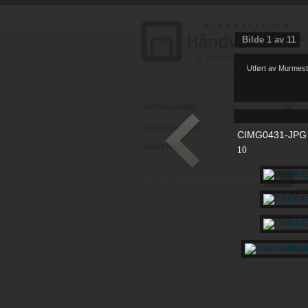
Bilde
1
av
11
Utført av Murmest
REFERANSER
BILDEGALLERI
CIMG0431-JPG
HUSTYPER
10