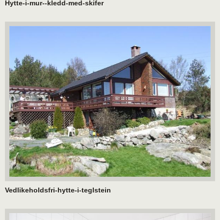
Hytte-i-mur--kledd-med-skifer
Vedlikeholdsfri-hytte-i-teglstein