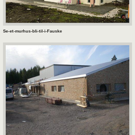
Se-et-murhus-bli-til-i-Fauske