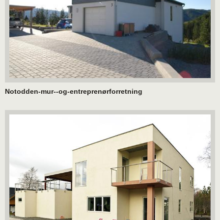
Notodden-mur--og-entreprenørforretning