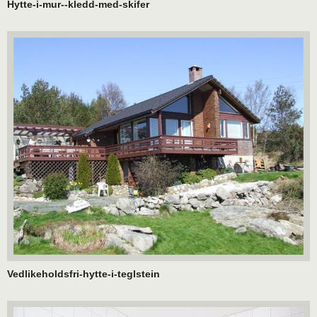
Hytte-i-mur--kledd-med-skifer
Vedlikeholdsfri-hytte-i-teglstein