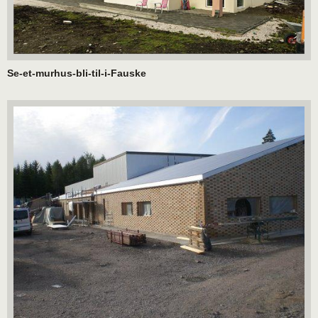
Se-et-murhus-bli-til-i-Fauske