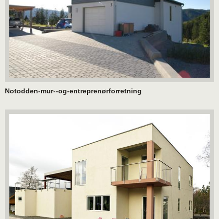
Notodden-mur--og-entreprenørforretning