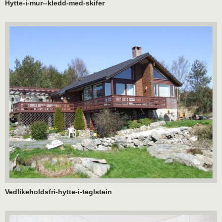
Hytte-i-mur--kledd-med-skifer
Vedlikeholdsfri-hytte-i-teglstein