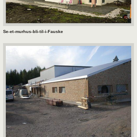
Se-et-murhus-bli-til-i-Fauske