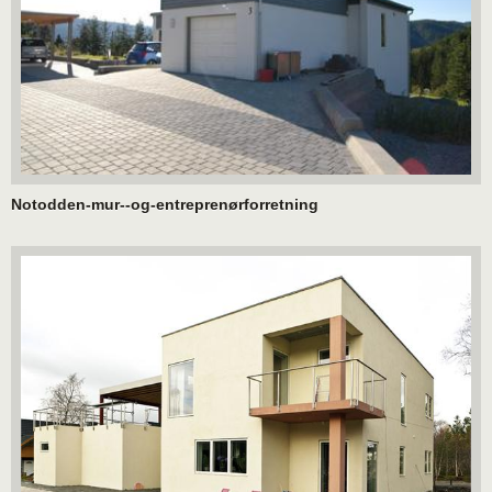
Notodden-mur--og-entreprenørforretning