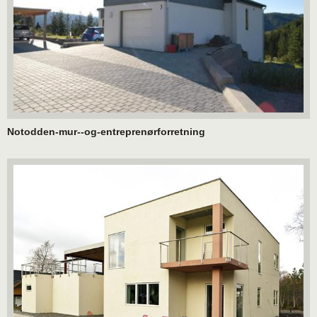
Notodden-mur--og-entreprenørforretning