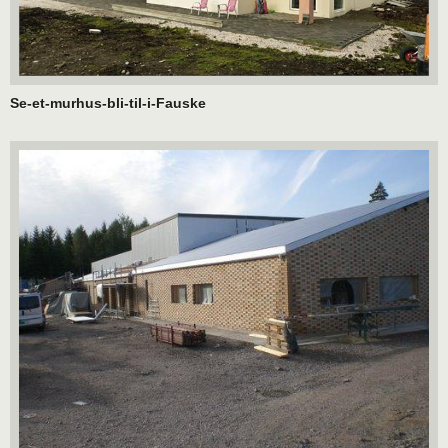
Se-et-murhus-bli-til-i-Fauske