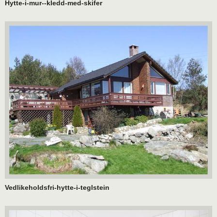
Hytte-i-mur--kledd-med-skifer
Vedlikeholdsfri-hytte-i-teglstein