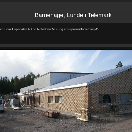
Barnehage, Lunde i Telemark
er Einar Espedalen AS og Notodden Mur- og entreprenørforretning AS
Forsiden
Referanser
REFERANSER
-
-
REFERANSER
Teglhus R.B.Johannessen AS
Hytte i mur