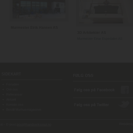
Murmester Eirik Hansen AS
3D Arkitekter AS
Murmester Einar Espedalen AS
SIDEKART
Forsiden
Om oss
Referanser
Aktuelt
Kontakt oss
Bestill Murhusmagasinet
Webdesign
o - E-post:
post@handverksmur.no