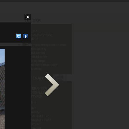
OM OSS
HVORFOR VELGE
MURHUS?
God lydisolering med murhus
Varmeisolering
Fuktsikkerhet
Brannsikkerhet
Form og farge
Grenseløse muligheter
Miljøvennlig
REFERANSER
BILDEGALLERI
HUSTYPER
Murhus
Mur og Puss AS
Sandve
Murmeldyr
ArchiMalist 1 Leca
ArchiMalist 2 Leca
ArchiCyber
ArchiAvant