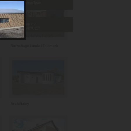
ArchiTown
ARKIV
AKTUELT
Barnehage Lunde i Telemark
ArchiHaley