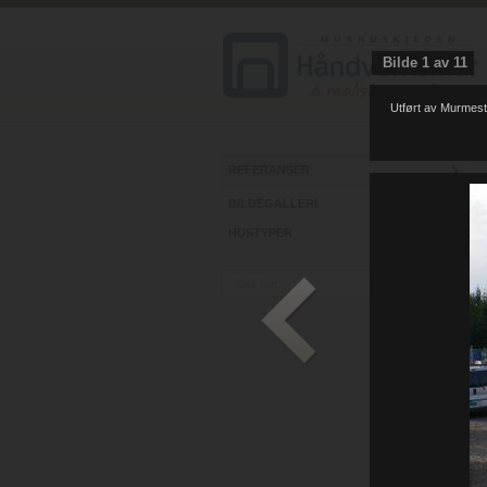
Bilde
1
av
11
Utført av Murmest
REFERANSER
BILDEGALLERI
HUSTYPER