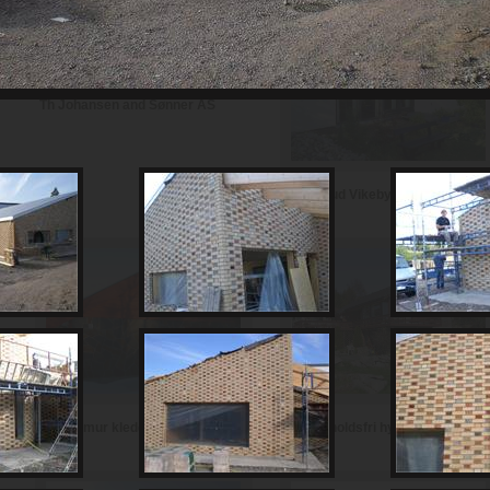
Th Johansen and Sønner AS
Haugerud Vikeby AS
Vedlikeholdsfri hytte i teglstein
Hytte i mur kledd med skifer