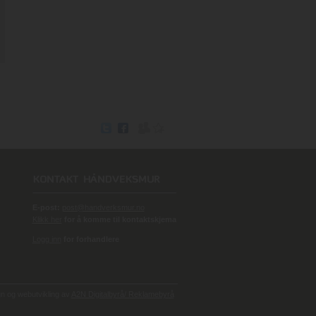
E-post:
post@handverksmur.no
Klikk her
for å komme til kontaktskjema
Logg inn
for forhandlere
 og webutvikling av
A2N Digitalbyrå/ Reklamebyrå