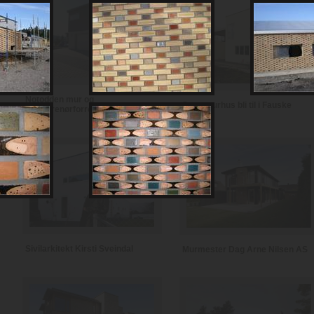
Notodden mur og
Se et murhus bli til i Fauske
entreprenørforretning
Sivilarkitekt Kirsti Sveindal
Murmester Dag Arne Nilsen AS