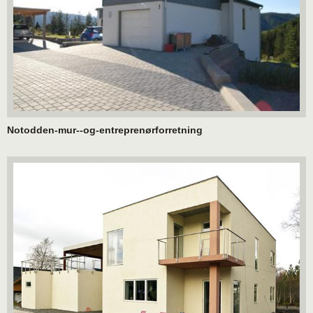
Notodden-mur--og-entreprenørforretning