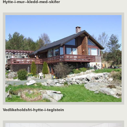
Hytte-i-mur--kledd-med-skifer
Vedlikeholdsfri-hytte-i-teglstein