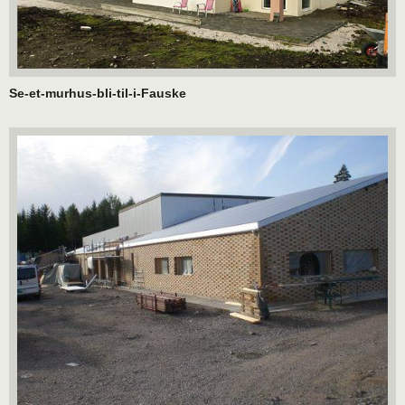
Se-et-murhus-bli-til-i-Fauske