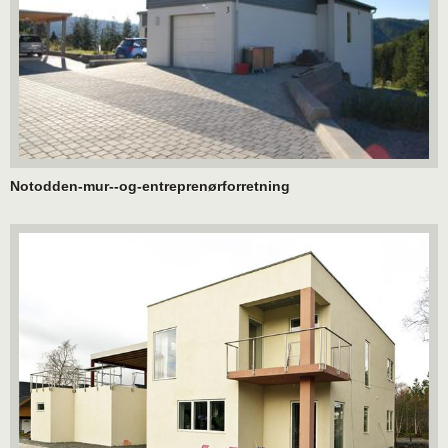
Notodden-mur--og-entreprenørforretning