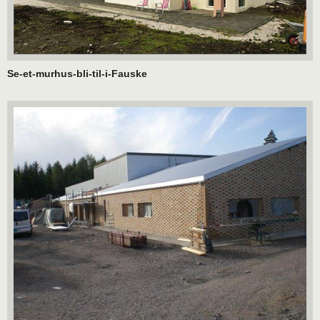
Se-et-murhus-bli-til-i-Fauske