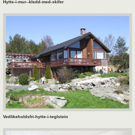
Hytte-i-mur--kledd-med-skifer
Vedlikeholdsfri-hytte-i-teglstein