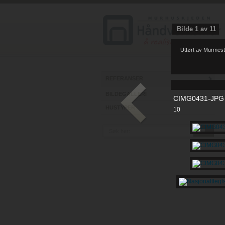
Bilde
1
av
11
Utført av Murmest
REFERANSER
BILDEGALLERI
CIMG0431-JPG
HUSTYPER
10