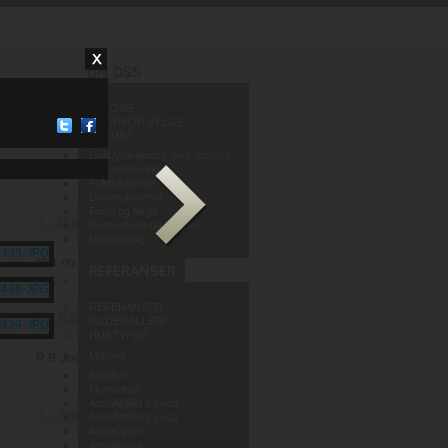
OM OSS
HVORFOR VELGE
MURHUS?
God lydisolering med murhus
Varmeisolering
Fuktsikkerhet
Brannsikkerhet
Form og farge
Grenseløse muligheter
Miljøvennlig
Mur og Puss AS
REFERANSER
BILDEGALLERI
HUSTYPER
Murhus
R B Johannessen AS
Sandve
Murmeldyr
ArchiMalist 1 Leca
ArchiMalist 2 Leca
ArchiCyber
ArchiAvant