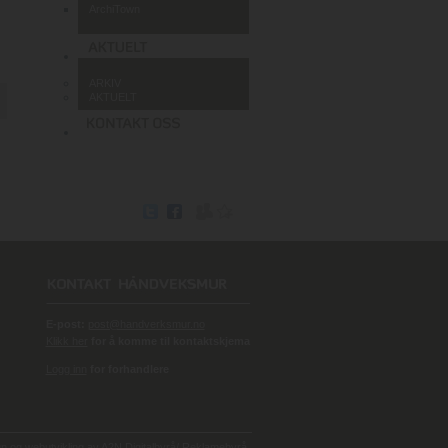
ArchiTown
ARKIV
AKTUELT
E-post:
post@handverksmur.no
Klikk her
for å komme til kontaktskjema
Logg inn
for forhandlere
 og webutvikling av
A2N Digitalbyrå/ Reklamebyrå