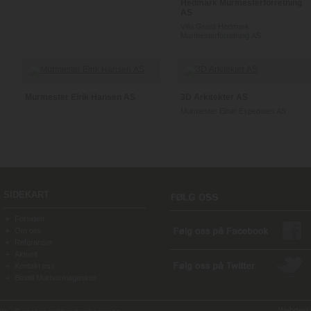
Hedmark Murmesterforretning
AS
Villa Granli Hedmark
Murmesterforretning AS
Murmester Eirik Hansen AS
3D Arkitekter AS
Murmester Einar Espedalen AS
SIDEKART
Forsiden
Om oss
Referanser
Aktuelt
Kontakt oss
Bestill Murhusmagasinet
Webdesign