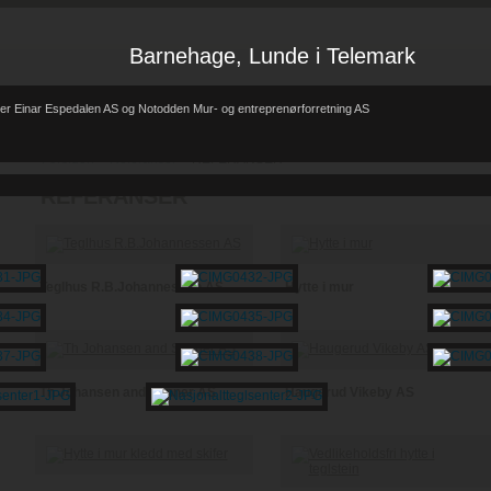
Barnehage, Lunde i Telemark
er Einar Espedalen AS og Notodden Mur- og entreprenørforretning AS
Forsiden
Referanser
REFERANSER
-
-
REFERANSER
Teglhus R.B.Johannessen AS
Hytte i mur
Th Johansen and Sønner AS
Haugerud Vikeby AS