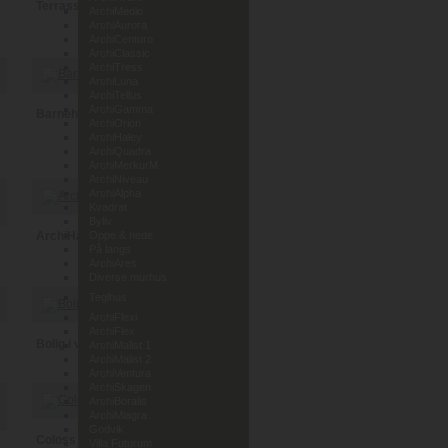
Terrassehus i Leca
ArchiMedio
ArchiAurora
ArchiCenturo
ArchiClassic
ArchiTress
ArchiLuna
ArchiTellus
ArchiGamma
Barnehage Lunde i Telemark
ArchiOrion
ArchiHaley
ArchiQuadra
ArchiMerkurM
ArchiNiveau
ArchiAlpha
Kvadrat
Byliv
ArchiHaley
Oppe & nede
På langs
ArchiAres
Diverse murhus
Teglhus
ArchiFlexi
ArchiFlex
Bolig i vedlikeholdsfri tegl
ArchiMalist 1
ArchiMalist 2
ArchiVentura
ArchiSkagen
ArchiBoralis
ArchiMiagra
Godvik
Coloss Murhus AS
Villa Futurum