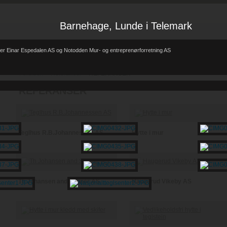
Barnehage, Lunde i Telemark
er Einar Espedalen AS og Notodden Mur- og entreprenørforretning AS
Forsiden
Referanser
REFERANSER
-
-
REFERANSER
Teglhus R.B.Johannessen AS
Hytte i mur
Th Johansen and Sønner AS
Haugerud Vikeby AS