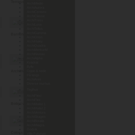
Terrassehus i Leca
ArchiMedio
ArchiAurora
ArchiCenturo
ArchiClassic
ArchiTress
ArchiLuna
ArchiTellus
ArchiGamma
Barnehage Lunde i Telemark
ArchiOrion
ArchiHaley
ArchiQuadra
ArchiMerkurM
ArchiNiveau
ArchiAlpha
Kvadrat
Byliv
ArchiHaley
Oppe & nede
På langs
ArchiAres
Diverse murhus
Teglhus
ArchiFlexi
ArchiFlex
Bolig i vedlikeholdsfri tegl
ArchiMalist 1
ArchiMalist 2
ArchiVentura
ArchiSkagen
ArchiBoralis
ArchiMiagra
Godvik
Coloss Murhus AS
Villa Futurum