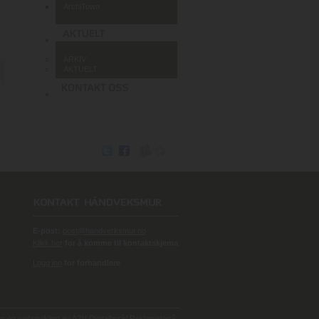
ArchiTown
ARKIV
AKTUELT
E-post:
post@handverksmur.no
Klikk her
for å komme til kontaktskjema
Logg inn
for forhandlere
 og webutvikling av
A2N Digitalbyrå/ Reklamebyrå