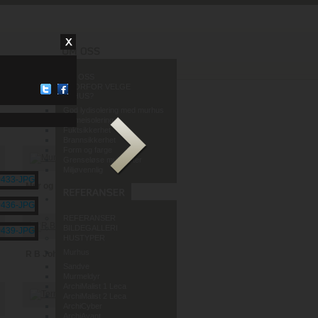
OM OSS
HVORFOR VELGE
MURHUS?
God lydisolering med murhus
Varmeisolering
Fuktsikkerhet
Brannsikkerhet
Form og farge
Grenseløse muligheter
Miljøvennlig
Mur og Puss AS
REFERANSER
BILDEGALLERI
HUSTYPER
Murhus
R B Johannessen AS
Sandve
Murmeldyr
ArchiMalist 1 Leca
ArchiMalist 2 Leca
ArchiCyber
ArchiAvant