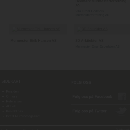
Hedmark Murmesterforretning
AS
Villa Granli Hedmark
Murmesterforretning AS
Murmester Eirik Hansen AS
3D Arkitekter AS
Murmester Einar Espedalen AS
SIDEKART
Forsiden
Om oss
Referanser
Aktuelt
Kontakt oss
Bestill Murhusmagasinet
Webdesign