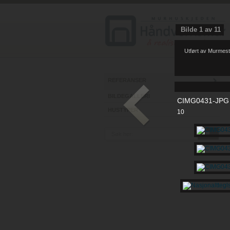
Bilde
1
av
11
Utført av Murmest
REFERANSER
BILDEGALLERI
CIMG0431-JPG
HUSTYPER
10