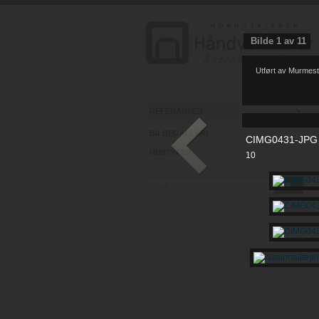
Bilde
1
av
11
Utført av Murmest
REFERANSER
BILDEGALLERI
CIMG0431-JPG
HUSTYPER
10