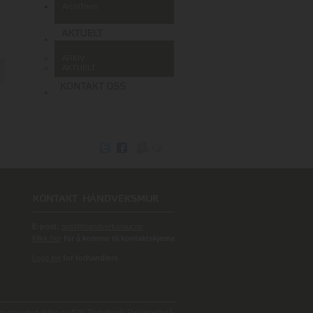
ArchiTown
ARKIV
AKTUELT
E-post:
post@handverksmur.no
Klikk her
for å komme til kontaktskjema
Logg inn
for forhandlere
 og webutvikling av
A2N Digitalbyrå/ Reklamebyrå