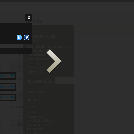
OM OSS
HVORFOR VELGE
MURHUS?
God lydisolering med murhus
Varmeisolering
Fuktsikkerhet
Brannsikkerhet
Form og farge
Grenseløse muligheter
Miljøvennlig
Mur og Puss AS
REFERANSER
BILDEGALLERI
HUSTYPER
Murhus
R B Johannessen AS
Sandve
Murmeldyr
ArchiMalist 1 Leca
ArchiMalist 2 Leca
ArchiCyber
ArchiAvant