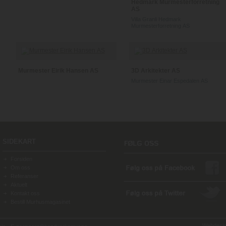
Hedmark Murmesterforretning
AS
Villa Granli Hedmark
Murmesterforretning AS
Murmester Eirik Hansen AS
3D Arkitekter AS
Murmester Einar Espedalen AS
SIDEKART
Forsiden
Om oss
Referanser
Aktuelt
Kontakt oss
Bestill Murhusmagasinet
Webdesign