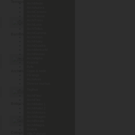
Terrassehus i Leca
ArchiMedio
ArchiAurora
ArchiCenturo
ArchiClassic
ArchiTress
ArchiLuna
ArchiTellus
ArchiGamma
Barnehage Lunde i Telemark
ArchiOrion
ArchiHaley
ArchiQuadra
ArchiMerkurM
ArchiNiveau
ArchiAlpha
Kvadrat
Byliv
ArchiHaley
Oppe & nede
På langs
ArchiAres
Diverse murhus
Teglhus
ArchiFlexi
ArchiFlex
Bolig i vedlikeholdsfri tegl
ArchiMalist 1
ArchiMalist 2
ArchiVentura
ArchiSkagen
ArchiBoralis
ArchiMiagra
Godvik
Coloss Murhus AS
Villa Futurum