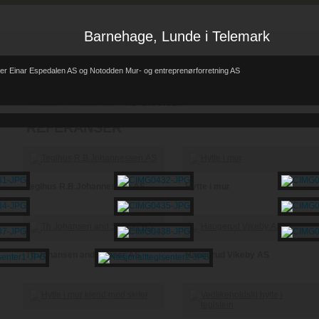
Barnehage, Lunde i Telemark
er Einar Espedalen AS og Notodden Mur- og entreprenørforretning AS
Forsiden
Referanser
REFERANSER
-
-
REFERANSER
Teglhus R.B.Johannessen AS
Hytte i mur
Th Johansen and Sønner AS
Haugerud Vikeby AS