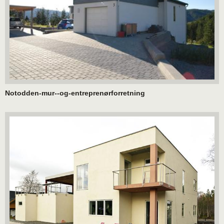
Notodden-mur--og-entreprenørforretning