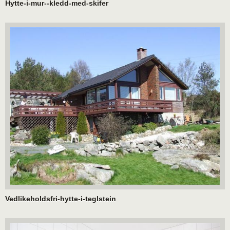
Hytte-i-mur--kledd-med-skifer
Vedlikeholdsfri-hytte-i-teglstein