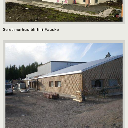
Se-et-murhus-bli-til-i-Fauske