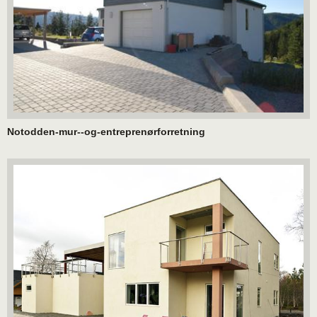
Notodden-mur--og-entreprenørforretning