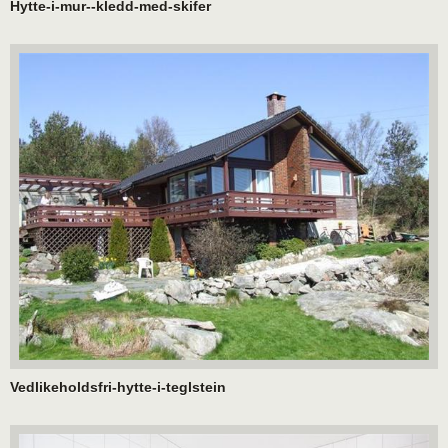
Hytte-i-mur--kledd-med-skifer
Vedlikeholdsfri-hytte-i-teglstein