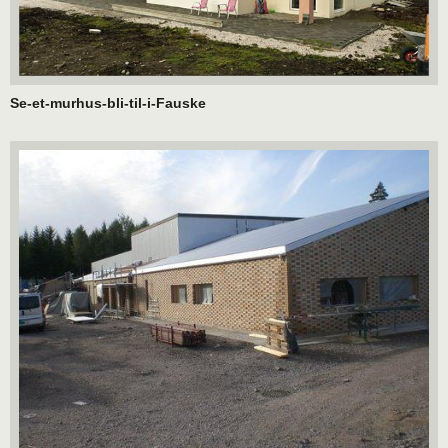
Se-et-murhus-bli-til-i-Fauske