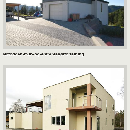
Notodden-mur--og-entreprenørforretning