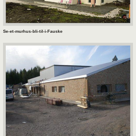
Se-et-murhus-bli-til-i-Fauske