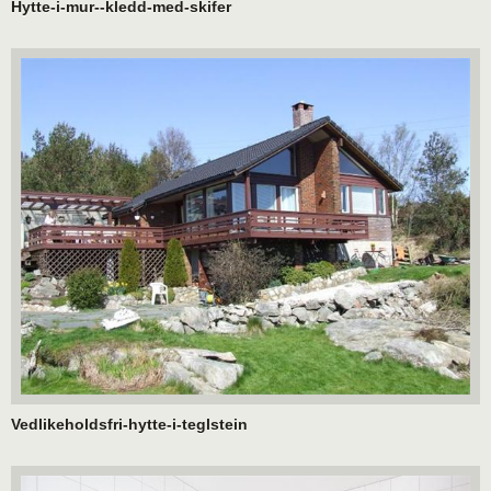
Hytte-i-mur--kledd-med-skifer
Vedlikeholdsfri-hytte-i-teglstein