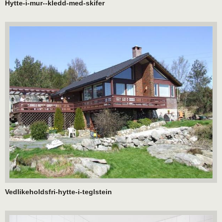
Hytte-i-mur--kledd-med-skifer
Vedlikeholdsfri-hytte-i-teglstein