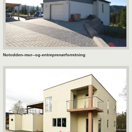
Notodden-mur--og-entreprenørforretning