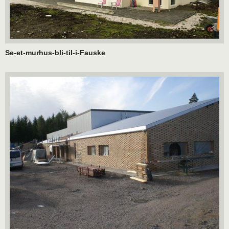
Se-et-murhus-bli-til-i-Fauske