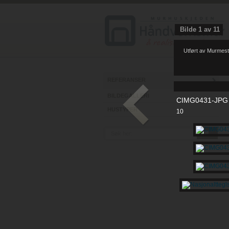
Bilde
1
av
11
Utført av Murmest
REFERANSER
BILDEGALLERI
CIMG0431-JPG
HUSTYPER
10