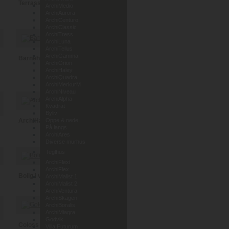
Terrassehus i Leca
ArchiMedio
ArchiAurora
ArchiCenturo
ArchiClassic
ArchiTress
ArchiLuna
ArchiTellus
ArchiGamma
Barnehage Lunde i Telemark
ArchiOrion
ArchiHaley
ArchiQuadra
ArchiMerkurM
ArchiNiveau
ArchiAlpha
Kvadrat
Byliv
ArchiHaley
Oppe & nede
På langs
ArchiAres
Diverse murhus
Teglhus
ArchiFlexi
ArchiFlex
Bolig i vedlikeholdsfri tegl
ArchiMalist 1
ArchiMalist 2
ArchiVentura
ArchiSkagen
ArchiBoralis
ArchiMiagra
Godvik
Coloss Murhus AS
Villa Futurum