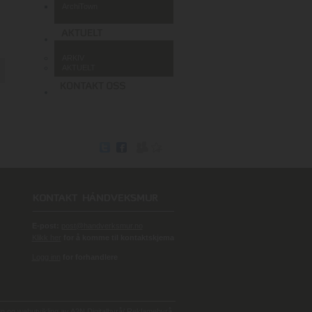
ArchiTown
ARKIV
AKTUELT
E-post:
post@handverksmur.no
Klikk her
for å komme til kontaktskjema
Logg inn
for forhandlere
 og webutvikling av
A2N Digitalbyrå/ Reklamebyrå