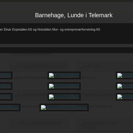
Barnehage, Lunde i Telemark
er Einar Espedalen AS og Notodden Mur- og entreprenørforretning AS
Forsiden
Referanser
REFERANSER
-
-
REFERANSER
Teglhus R.B.Johannessen AS
Hytte i mur
Th Johansen and Sønner AS
Haugerud Vikeby AS