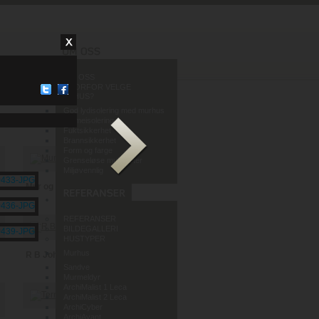
OM OSS
HVORFOR VELGE
MURHUS?
God lydisolering med murhus
Varmeisolering
Fuktsikkerhet
Brannsikkerhet
Form og farge
Grenseløse muligheter
Miljøvennlig
Mur og Puss AS
REFERANSER
BILDEGALLERI
HUSTYPER
Murhus
R B Johannessen AS
Sandve
Murmeldyr
ArchiMalist 1 Leca
ArchiMalist 2 Leca
ArchiCyber
ArchiAvant