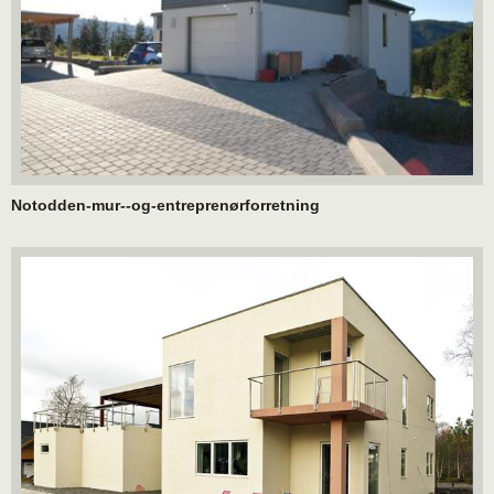
Notodden-mur--og-entreprenørforretning