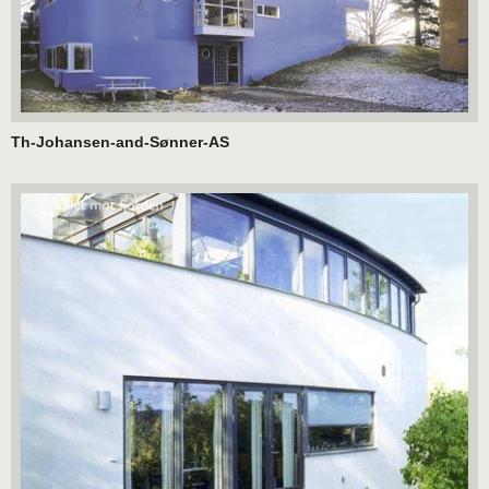
Th-Johansen-and-Sønner-AS