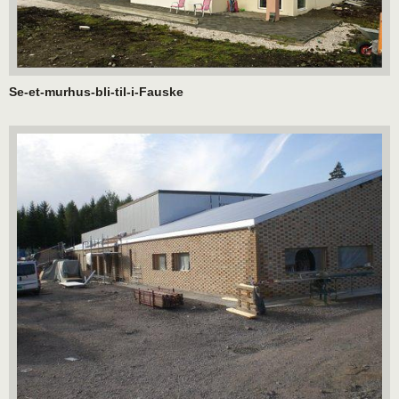
Se-et-murhus-bli-til-i-Fauske