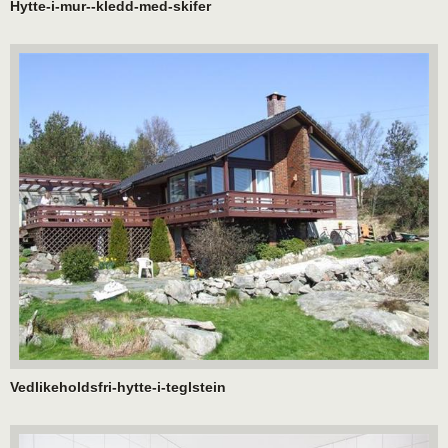
Hytte-i-mur--kledd-med-skifer
Vedlikeholdsfri-hytte-i-teglstein