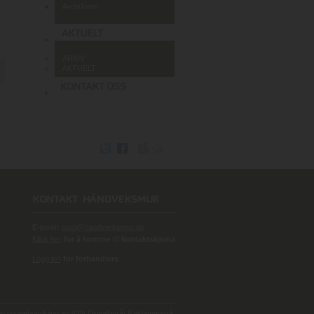
ArchiTown
ARKIV
AKTUELT
E-post:
post@handverksmur.no
Klikk her
for å komme til kontaktskjema
Logg inn
for forhandlere
 og webutvikling av
A2N Digitalbyrå/ Reklamebyrå