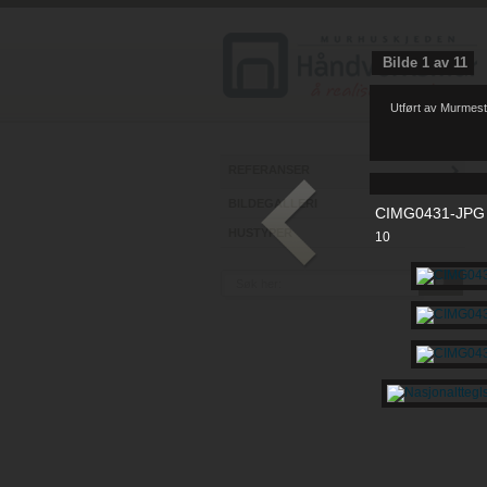
Bilde
1
av
11
Utført av Murmest
REFERANSER
BILDEGALLERI
CIMG0431-JPG
HUSTYPER
10