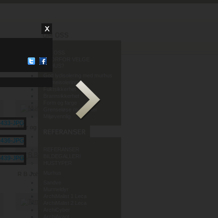
OM OSS
HVORFOR VELGE
MURHUS?
God lydisolering med murhus
Varmeisolering
Fuktsikkerhet
Brannsikkerhet
Form og farge
Grenseløse muligheter
Miljøvennlig
Mur og Puss AS
REFERANSER
BILDEGALLERI
HUSTYPER
Murhus
R B Johannessen AS
Sandve
Murmeldyr
ArchiMalist 1 Leca
ArchiMalist 2 Leca
ArchiCyber
ArchiAvant