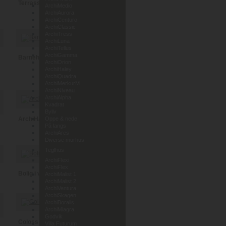
Terrassehus i Leca
ArchiMedio
ArchiAurora
ArchiCenturo
ArchiClassic
ArchiTress
ArchiLuna
ArchiTellus
ArchiGamma
Barnehage Lunde i Telemark
ArchiOrion
ArchiHaley
ArchiQuadra
ArchiMerkurM
ArchiNiveau
ArchiAlpha
Kvadrat
Byliv
ArchiHaley
Oppe & nede
På langs
ArchiAres
Diverse murhus
Teglhus
ArchiFlexi
ArchiFlex
Bolig i vedlikeholdsfri tegl
ArchiMalist 1
ArchiMalist 2
ArchiVentura
ArchiSkagen
ArchiBoralis
ArchiMiagra
Godvik
Coloss Murhus AS
Villa Futurum