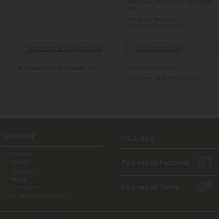
Hedmark Murmesterforretning
AS
Villa Granli Hedmark
Murmesterforretning AS
Murmester Eirik Hansen AS
3D Arkitekter AS
Murmester Einar Espedalen AS
SIDEKART
Forsiden
Om oss
Referanser
Aktuelt
Kontakt oss
Bestill Murhusmagasinet
Webdesign