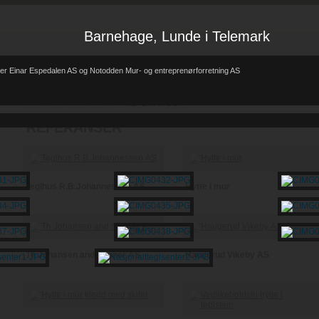
Barnehage, Lunde i Telemark
er Einar Espedalen AS og Notodden Mur- og entreprenørforretning AS
Forsiden
Referanser
REFERANSER
-
-
REFERANSER
Teglhus R.B.Johannessen AS
Hytte i mur
Th Johansen and Sønner AS
Haugerud Vikeby AS