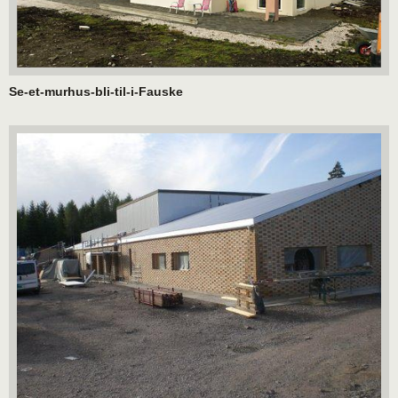
Se-et-murhus-bli-til-i-Fauske