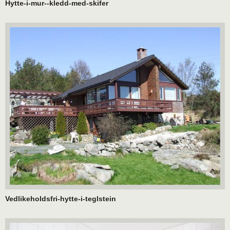
Hytte-i-mur--kledd-med-skifer
Vedlikeholdsfri-hytte-i-teglstein