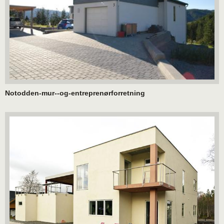
Notodden-mur--og-entreprenørforretning