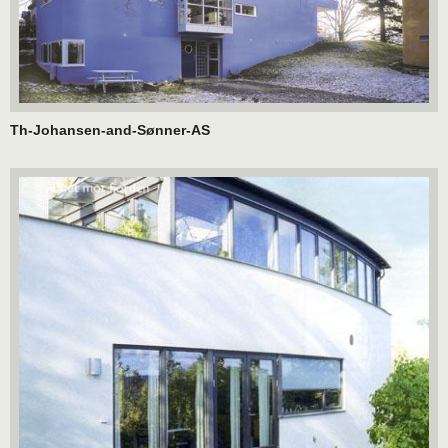
Th-Johansen-and-Sønner-AS