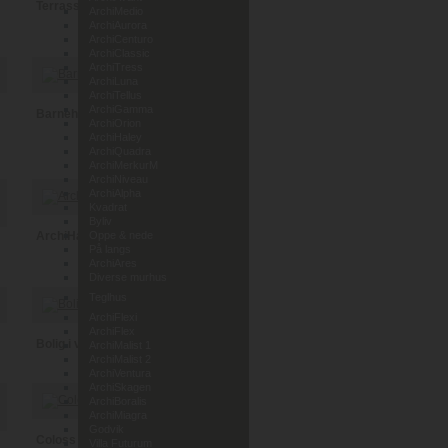
Terrassehus i Leca
ArchiMedio
ArchiAurora
ArchiCenturo
ArchiClassic
ArchiTress
ArchiLuna
ArchiTellus
ArchiGamma
Barnehage Lunde i Telemark
ArchiOrion
ArchiHaley
ArchiQuadra
ArchiMerkurM
ArchiNiveau
ArchiAlpha
Kvadrat
Byliv
ArchiHaley
Oppe & nede
På langs
ArchiAres
Diverse murhus
Teglhus
ArchiFlexi
ArchiFlex
Bolig i vedlikeholdsfri tegl
ArchiMalist 1
ArchiMalist 2
ArchiVentura
ArchiSkagen
ArchiBoralis
ArchiMiagra
Godvik
Coloss Murhus AS
Villa Futurum