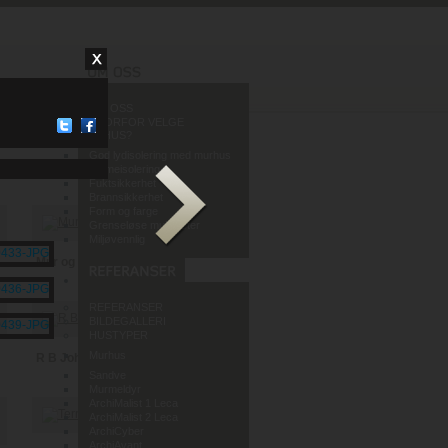
OM OSS
HVORFOR VELGE
MURHUS?
God lydisolering med murhus
Varmeisolering
Fuktsikkerhet
Brannsikkerhet
Form og farge
Grenseløse muligheter
Miljøvennlig
Mur og Puss AS
REFERANSER
BILDEGALLERI
HUSTYPER
Murhus
R B Johannessen AS
Sandve
Murmeldyr
ArchiMalist 1 Leca
ArchiMalist 2 Leca
ArchiCyber
ArchiAvant