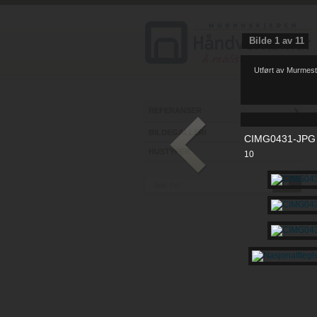
Bilde
1
av
11
Utført av Murmest
REFERANSER
BILDEGALLERI
CIMG0431-JPG
HUSTYPER
10