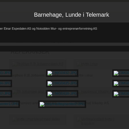
Barnehage, Lunde i Telemark
er Einar Espedalen AS og Notodden Mur- og entreprenørforretning AS
Forsiden
Referanser
REFERANSER
-
-
REFERANSER
Teglhus R.B.Johannessen AS
Hytte i mur
Th Johansen and Sønner AS
Haugerud Vikeby AS