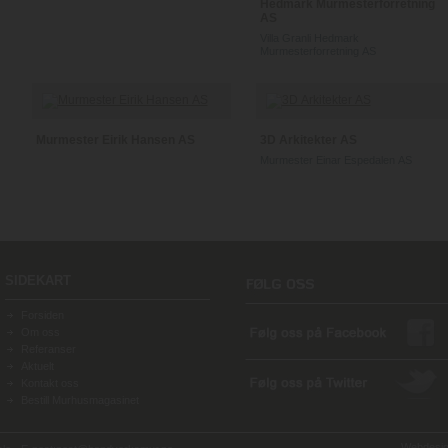
Hedmark Murmesterforretning
AS
Villa Granli Hedmark
Murmesterforretning AS
Murmester Eirik Hansen AS
3D Arkitekter AS
Murmester Einar Espedalen AS
SIDEKART
Forsiden
Om oss
Referanser
Aktuelt
Kontakt oss
Bestill Murhusmagasinet
Webdesign