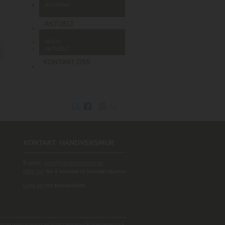
ArchiTown
ARKIV
AKTUELT
E-post:
post@handverksmur.no
Klikk her
for å komme til kontaktskjema
Logg inn
for forhandlere
 og webutvikling av
A2N Digitalbyrå/ Reklamebyrå