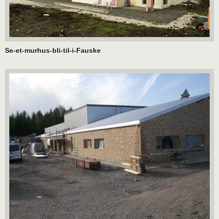
Se-et-murhus-bli-til-i-Fauske