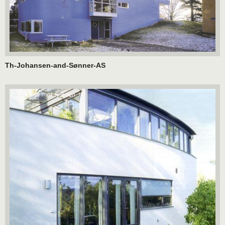
Th-Johansen-and-Sønner-AS