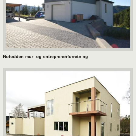
Notodden-mur--og-entreprenørforretning