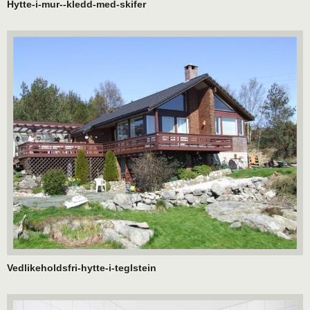
Hytte-i-mur--kledd-med-skifer
Vedlikeholdsfri-hytte-i-teglstein