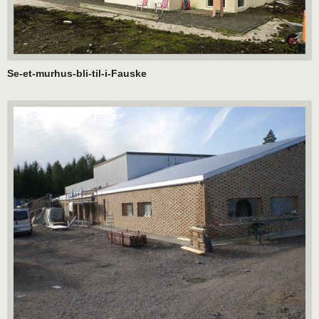
Se-et-murhus-bli-til-i-Fauske