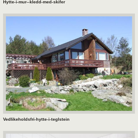
Hytte-i-mur--kledd-med-skifer
Vedlikeholdsfri-hytte-i-teglstein