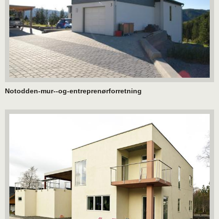
Notodden-mur--og-entreprenørforretning