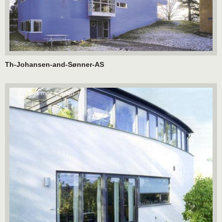
Th-Johansen-and-Sønner-AS