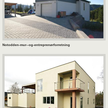
Notodden-mur--og-entreprenørforretning