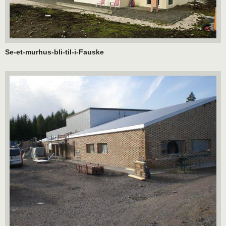
Se-et-murhus-bli-til-i-Fauske