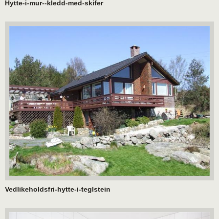
Hytte-i-mur--kledd-med-skifer
Vedlikeholdsfri-hytte-i-teglstein