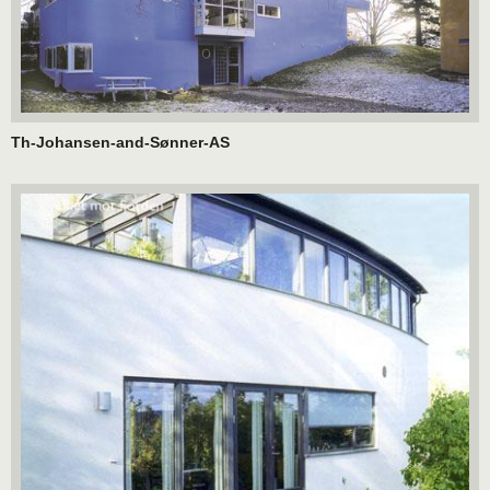
Th-Johansen-and-Sønner-AS