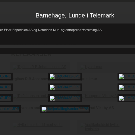
Barnehage, Lunde i Telemark
er Einar Espedalen AS og Notodden Mur- og entreprenørforretning AS
Forsiden
Referanser
REFERANSER
-
-
REFERANSER
Teglhus R.B.Johannessen AS
Hytte i mur
Th Johansen and Sønner AS
Haugerud Vikeby AS