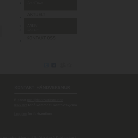
ArchiTown
ARKIV
AKTUELT
E-post:
post@handverksmur.no
Klikk her
for å komme til kontaktskjema
Logg inn
for forhandlere
 og webutvikling av
A2N Digitalbyrå/ Reklamebyrå