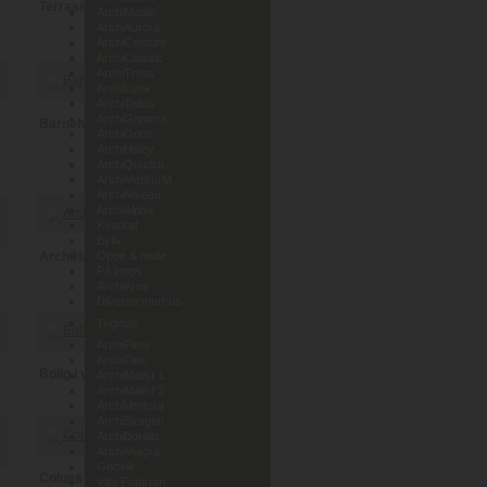
Terrassehus i Leca
ArchiMedio
ArchiAurora
ArchiCenturo
ArchiClassic
ArchiTress
ArchiLuna
ArchiTellus
ArchiGamma
Barnehage Lunde i Telemark
ArchiOrion
ArchiHaley
ArchiQuadra
ArchiMerkurM
ArchiNiveau
ArchiAlpha
Kvadrat
Byliv
ArchiHaley
Oppe & nede
På langs
ArchiAres
Diverse murhus
Teglhus
ArchiFlexi
ArchiFlex
Bolig i vedlikeholdsfri tegl
ArchiMalist 1
ArchiMalist 2
ArchiVentura
ArchiSkagen
ArchiBoralis
ArchiMiagra
Godvik
Coloss Murhus AS
Villa Futurum