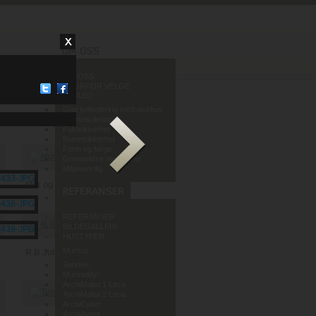
OM OSS
HVORFOR VELGE
MURHUS?
God lydisolering med murhus
Varmeisolering
Fuktsikkerhet
Brannsikkerhet
Form og farge
Grenseløse muligheter
Miljøvennlig
Mur og Puss AS
REFERANSER
BILDEGALLERI
HUSTYPER
Murhus
R B Johannessen AS
Sandve
Murmeldyr
ArchiMalist 1 Leca
ArchiMalist 2 Leca
ArchiCyber
ArchiAvant