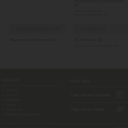
Hedmark Murmesterforretning
AS
Villa Granli Hedmark
Murmesterforretning AS
Murmester Eirik Hansen AS
3D Arkitekter AS
Murmester Einar Espedalen AS
SIDEKART
Forsiden
Om oss
Referanser
Aktuelt
Kontakt oss
Bestill Murhusmagasinet
Webdesign