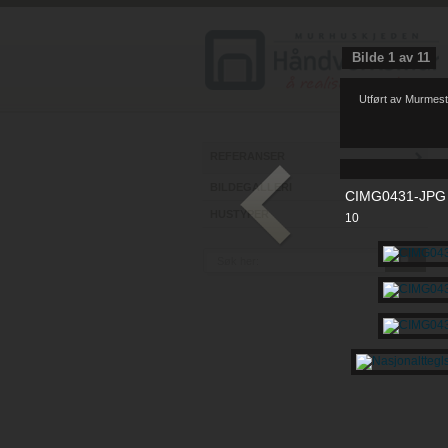
Bilde
1
av
11
Utført av Murmest
REFERANSER
BILDEGALLERI
CIMG0431-JPG
HUSTYPER
10