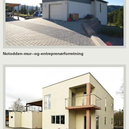
Notodden-mur--og-entreprenørforretning