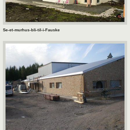
Se-et-murhus-bli-til-i-Fauske