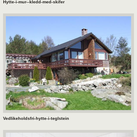
Hytte-i-mur--kledd-med-skifer
Vedlikeholdsfri-hytte-i-teglstein