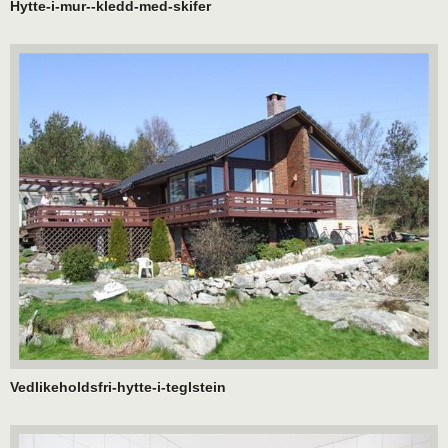
Hytte-i-mur--kledd-med-skifer
Vedlikeholdsfri-hytte-i-teglstein