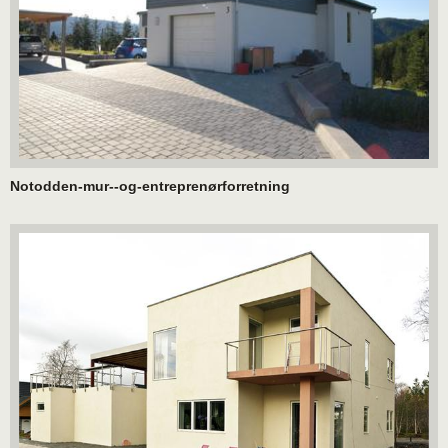
Notodden-mur--og-entreprenørforretning