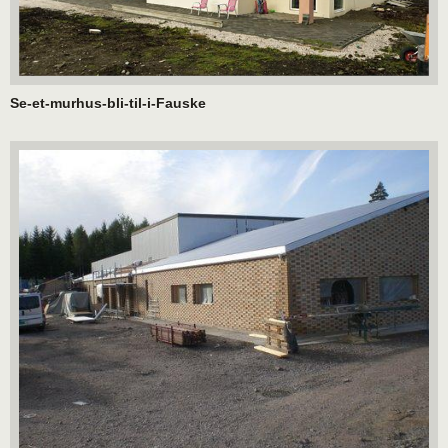
Se-et-murhus-bli-til-i-Fauske