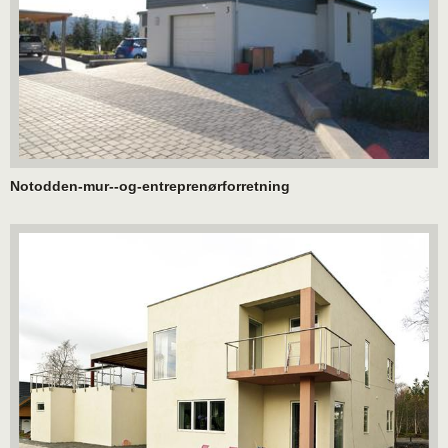
Notodden-mur--og-entreprenørforretning