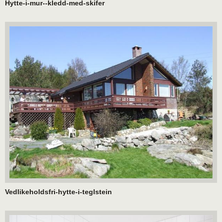
Hytte-i-mur--kledd-med-skifer
Vedlikeholdsfri-hytte-i-teglstein