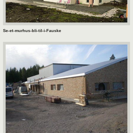
Se-et-murhus-bli-til-i-Fauske