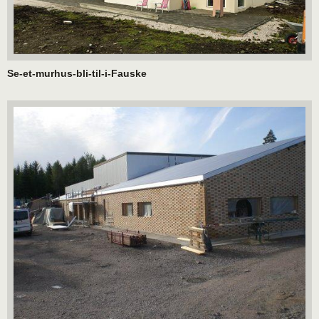
Se-et-murhus-bli-til-i-Fauske