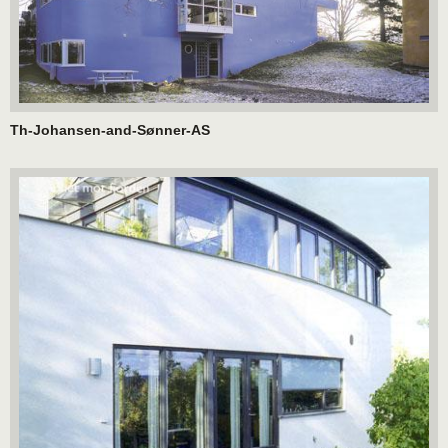
Th-Johansen-and-Sønner-AS