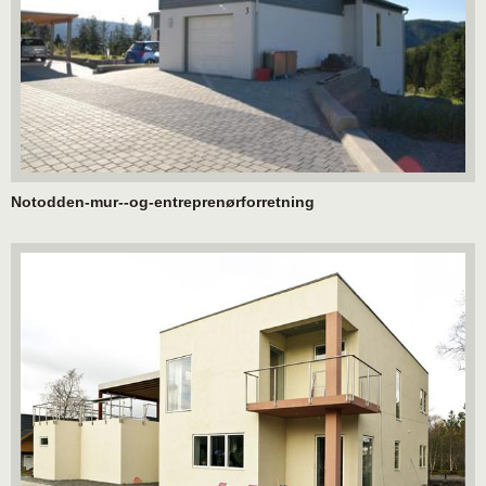
Notodden-mur--og-entreprenørforretning