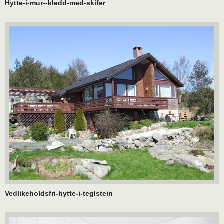
Hytte-i-mur--kledd-med-skifer
Vedlikeholdsfri-hytte-i-teglstein