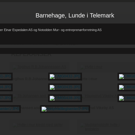
Barnehage, Lunde i Telemark
er Einar Espedalen AS og Notodden Mur- og entreprenørforretning AS
Forsiden
Referanser
REFERANSER
-
-
REFERANSER
Teglhus R.B.Johannessen AS
Hytte i mur
Th Johansen and Sønner AS
Haugerud Vikeby AS