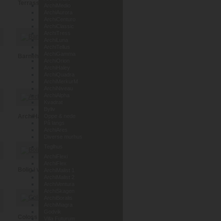
Terrassehus i Leca
ArchiMedio
ArchiAurora
ArchiCenturo
ArchiClassic
ArchiTress
ArchiLuna
ArchiTellus
ArchiGamma
Barnehage Lunde i Telemark
ArchiOrion
ArchiHaley
ArchiQuadra
ArchiMerkurM
ArchiNiveau
ArchiAlpha
Kvadrat
Byliv
ArchiHaley
Oppe & nede
På langs
ArchiAres
Diverse murhus
Teglhus
ArchiFlexi
ArchiFlex
Bolig i vedlikeholdsfri tegl
ArchiMalist 1
ArchiMalist 2
ArchiVentura
ArchiSkagen
ArchiBoralis
ArchiMiagra
Godvik
Coloss Murhus AS
Villa Futurum