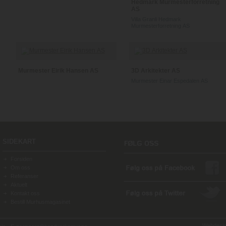
Hedmark Murmesterforretning
AS
Villa Granli Hedmark
Murmesterforretning AS
Murmester Eirik Hansen AS
3D Arkitekter AS
Murmester Einar Espedalen AS
SIDEKART
Forsiden
Om oss
Referanser
Aktuelt
Kontakt oss
Bestill Murhusmagasinet
Webdesign