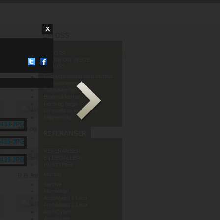
OM OSS
HVORFOR VELGE
MURHUS?
God lydisolering med murhus
Varmeisolering
Fuktsikkerhet
Brannsikkerhet
Form og farge
Grenseløse muligheter
Miljøvennlig
Mur og Puss AS
REFERANSER
BILDEGALLERI
HUSTYPER
Murhus
R B Johannessen AS
Sandve
Murmeldyr
ArchiMalist 1 Leca
ArchiMalist 2 Leca
ArchiCyber
ArchiAvant