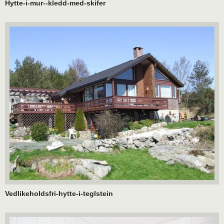
Hytte-i-mur--kledd-med-skifer
Vedlikeholdsfri-hytte-i-teglstein