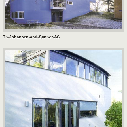
Th-Johansen-and-Sønner-AS