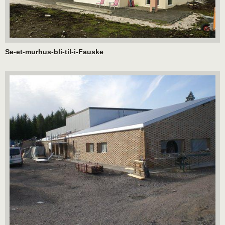
Se-et-murhus-bli-til-i-Fauske