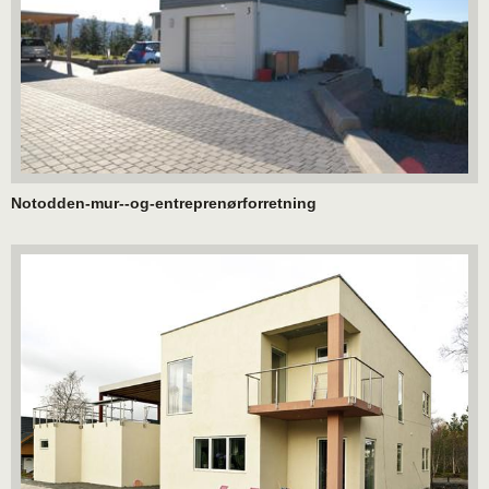
Notodden-mur--og-entreprenørforretning