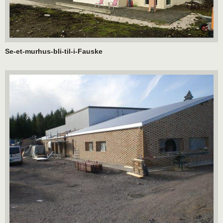
Se-et-murhus-bli-til-i-Fauske