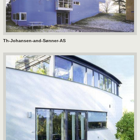
Th-Johansen-and-Sønner-AS