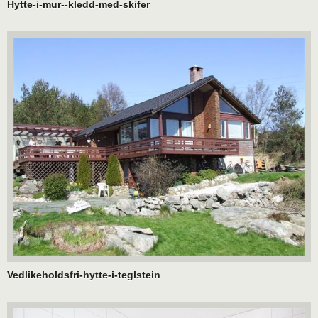
Hytte-i-mur--kledd-med-skifer
Vedlikeholdsfri-hytte-i-teglstein