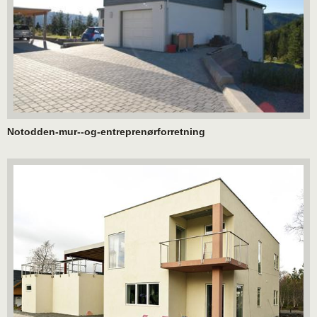
Notodden-mur--og-entreprenørforretning