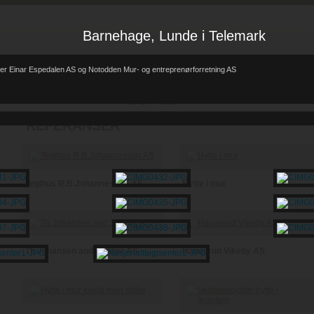
Barnehage, Lunde i Telemark
er Einar Espedalen AS og Notodden Mur- og entreprenørforretning AS
Forsiden
Referanser
REFERANSER
-
-
REFERANSER
Teglhus R.B.Johannessen AS
Hytte i mur
Th Johansen and Sønner AS
Haugerud Vikeby AS