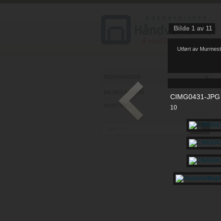
Bilde
1
av
11
Utført av Murmest
REFERANSER
BILDEGALLERI
CIMG0431-JPG
HUSTYPER
10