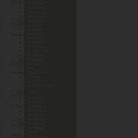
Terrassehus i Leca
ArchiMedio
ArchiAurora
ArchiCenturo
ArchiClassic
ArchiTress
ArchiLuna
ArchiTellus
ArchiGamma
Barnehage Lunde i Telemark
ArchiOrion
ArchiHaley
ArchiQuadra
ArchiMerkurM
ArchiNiveau
ArchiAlpha
Kvadrat
Byliv
ArchiHaley
Oppe & nede
På langs
ArchiAres
Diverse murhus
Teglhus
ArchiFlexi
ArchiFlex
Bolig i vedlikeholdsfri tegl
ArchiMalist 1
ArchiMalist 2
ArchiVentura
ArchiSkagen
ArchiBoralis
ArchiMiagra
Godvik
Coloss Murhus AS
Villa Futurum