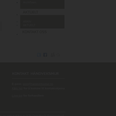
ArchiTown
ARKIV
AKTUELT
E-post:
post@handverksmur.no
Klikk her
for å komme til kontaktskjema
Logg inn
for forhandlere
 og webutvikling av
A2N Digitalbyrå/ Reklamebyrå