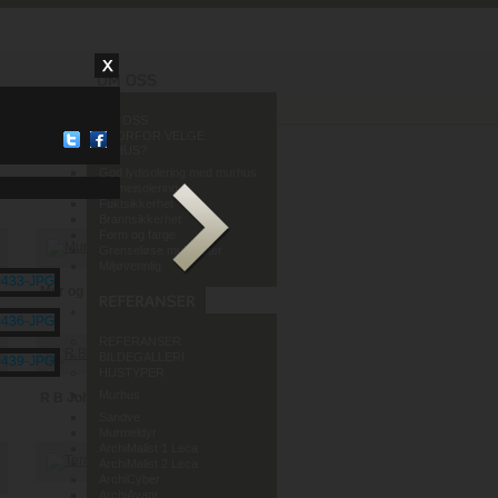
OM OSS
HVORFOR VELGE
MURHUS?
God lydisolering med murhus
Varmeisolering
Fuktsikkerhet
Brannsikkerhet
Form og farge
Grenseløse muligheter
Miljøvennlig
Mur og Puss AS
REFERANSER
BILDEGALLERI
HUSTYPER
Murhus
R B Johannessen AS
Sandve
Murmeldyr
ArchiMalist 1 Leca
ArchiMalist 2 Leca
ArchiCyber
ArchiAvant