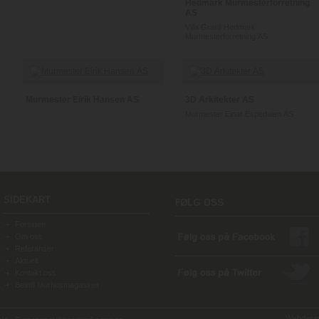
Hedmark Murmesterforretning
AS
Villa Granli Hedmark
Murmesterforretning AS
Murmester Eirik Hansen AS
3D Arkitekter AS
Murmester Einar Espedalen AS
SIDEKART
Forsiden
Om oss
Referanser
Aktuelt
Kontakt oss
Bestill Murhusmagasinet
Webdesign