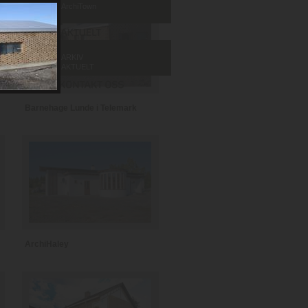
ArchiTown
ARKIV
AKTUELT
Barnehage Lunde i Telemark
ArchiHaley