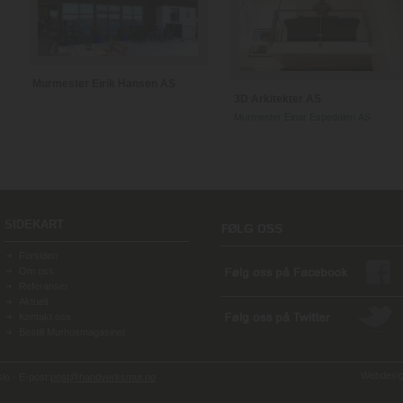
Murmester Eirik Hansen AS
3D Arkitekter AS
Murmester Einar Espedalen AS
SIDEKART
Forsiden
Om oss
Referanser
Aktuelt
Kontakt oss
Bestill Murhusmagasinet
Webdesign
o - E-post:
post@handverksmur.no