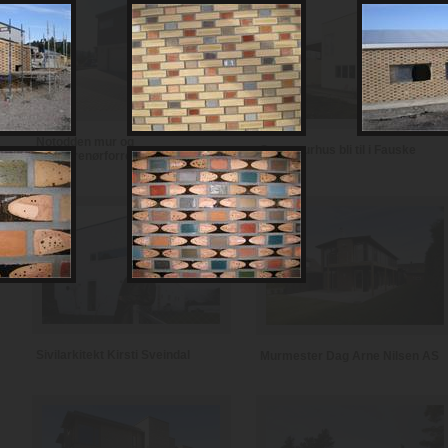
Notodden mur og
Se et murhus bli til i Fauske
entreprenørforretning
Sivilarkitekt Kirsti Sveindal
Murmester Dag Arne Nilsen AS