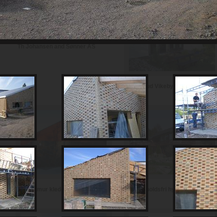
Th Johansen and Sønner AS
Haugerud Vikeby AS
Vedlikeholdsfri hytte i teglstein
Hytte i mur kledd med skifer