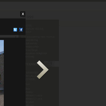
OM OSS
HVORFOR VELGE
MURHUS?
God lydisolering med murhus
Varmeisolering
Fuktsikkerhet
Brannsikkerhet
Form og farge
Grenseløse muligheter
Miljøvennlig
REFERANSER
BILDEGALLERI
HUSTYPER
Murhus
Mur og Puss AS
Sandve
Murmeldyr
ArchiMalist 1 Leca
ArchiMalist 2 Leca
ArchiCyber
ArchiAvant