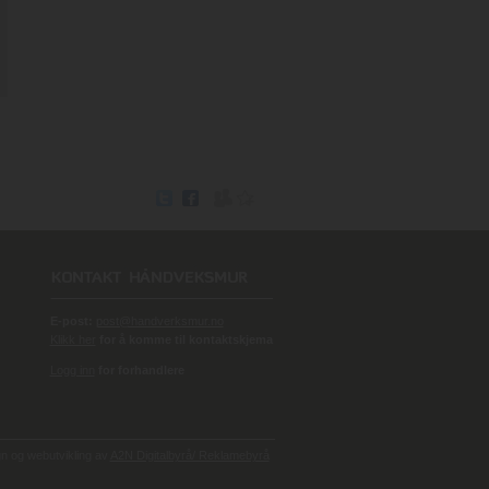
E-post:
post@handverksmur.no
Klikk her
for å komme til kontaktskjema
Logg inn
for forhandlere
 og webutvikling av
A2N Digitalbyrå/ Reklamebyrå