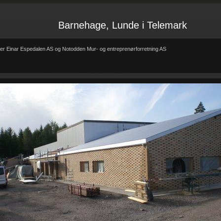
Barnehage, Lunde i Telemark
er Einar Espedalen AS og Notodden Mur- og entreprenørforretning AS
Forsiden
Referanser
REFERANSER
-
-
REFERANSER
Teglhus R.B.Johannessen AS
Hytte i mur