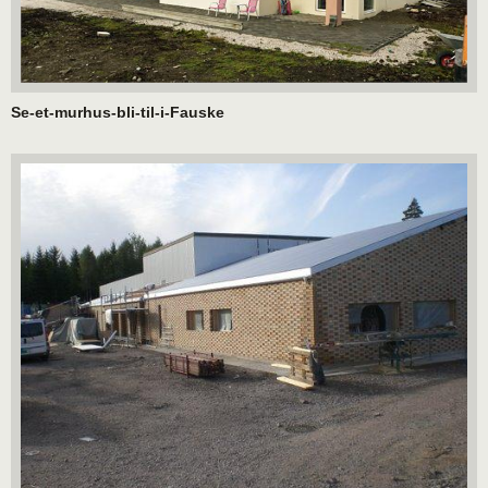
Se-et-murhus-bli-til-i-Fauske