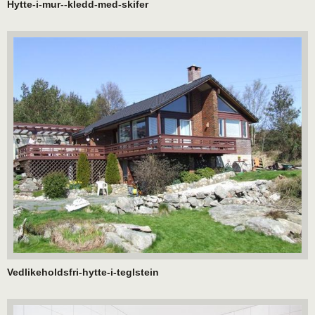
Hytte-i-mur--kledd-med-skifer
Vedlikeholdsfri-hytte-i-teglstein