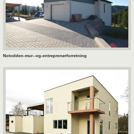
Notodden-mur--og-entreprenørforretning