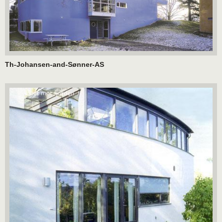
Th-Johansen-and-Sønner-AS