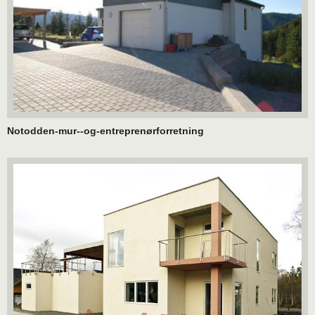
Notodden-mur--og-entreprenørforretning