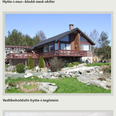
Hytte-i-mur--kledd-med-skifer
Vedlikeholdsfri-hytte-i-teglstein