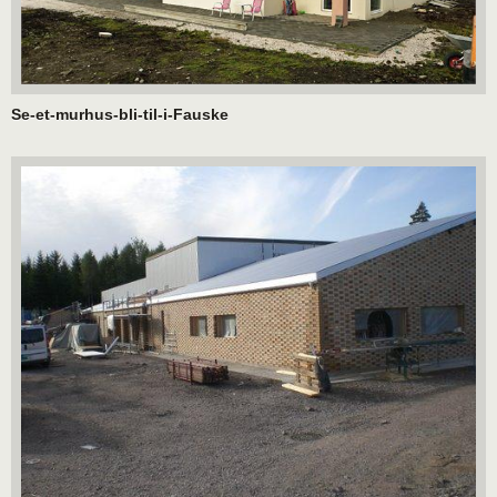
Se-et-murhus-bli-til-i-Fauske