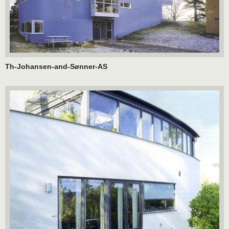
Th-Johansen-and-Sønner-AS