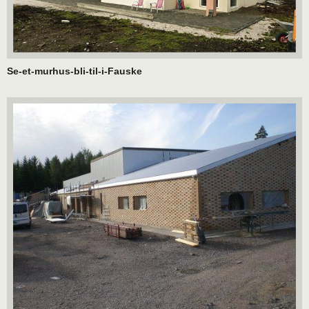
Se-et-murhus-bli-til-i-Fauske