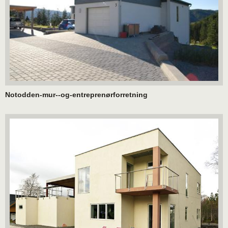
Notodden-mur--og-entreprenørforretning