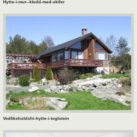
Hytte-i-mur--kledd-med-skifer
Vedlikeholdsfri-hytte-i-teglstein